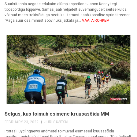
Suurbritannia aegade edukaim olümpiasportlane Jason Kenny tegi
tippspordiga lõpparve. Samas jääb neljadelt suvemängudelt seitse kulda
võitnud mees trekisõiduga seotuks - temast saab koondise sprinditreener.
"Väga suur osa minust soovinuks jätkata ja...
VAATA ROHKEM
Selgus, kus toimub esimene kruusasõidu MM
FEBRUARY 23, 2022
JÜRI SAVITSKI
Portaali Cyclingnews andmetel toimuvad esimesed kruusasõidu
maailmameistrivõistlused Kesk-Itaalias Toscana maakonnas. Tõenäoliselt