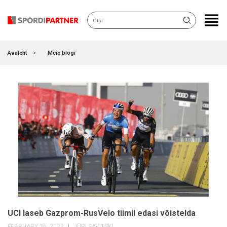
KATEGOORIAD
Avaleht
Meie blogi
UCI laseb Gazprom-RusVelo tiimil edasi võistelda
FEBRUARY 26, 2022
JÜRI SAVITSKI