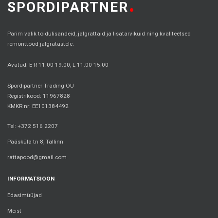
SPORDIPARTNER
Parim valik toidulisandeid, jalgrattaid ja lisatarvikuid ning kvaliteetsed
remonttööd jalgratastele.
Avatud: E-R 11:00-19:00, L 11:00-15:00
Spordipartner Trading OÜ
Registrikood: 11967828
KMKR nr: EE101384492
Tel: +372 516 2207
Pääsküla tn 8, Tallinn
rattapood@gmail.com
INFORMATSIOON
Edasimüüjad
Meist