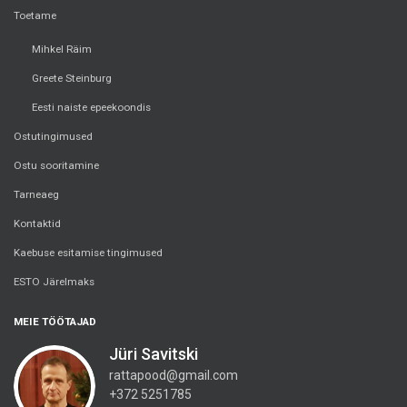
Toetame
Mihkel Räim
Greete Steinburg
Eesti naiste epeekoondis
Ostutingimused
Ostu sooritamine
Tarneaeg
Kontaktid
Kaebuse esitamise tingimused
ESTO Järelmaks
MEIE TÖÖTAJAD
Jüri Savitski
rattapood@gmail.com
+372 5251785