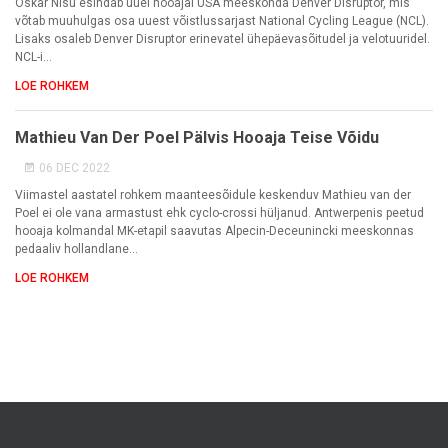
Oskar Nisu esindab uuel hooajal USA meeskonda Denver Disruptor, mis
võtab muuhulgas osa uuest võistlussarjast National Cycling League (NCL).
Lisaks osaleb Denver Disruptor erinevatel ühepäevasõitudel ja velotuuridel.
NCL-i...
LOE ROHKEM
Mathieu Van Der Poel Pälvis Hooaja Teise Võidu
06 DEC 2022
Viimastel aastatel rohkem maanteesõidule keskenduv Mathieu van der
Poel ei ole vana armastust ehk cyclo-crossi hüljanud. Antwerpenis peetud
hooaja kolmandal MK-etapil saavutas Alpecin-Deceunincki meeskonnas
pedaaliv hollandlane...
LOE ROHKEM