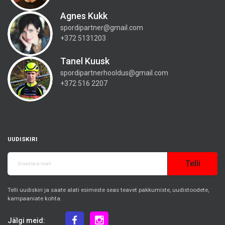
Agnes Kukk
spordipartner@gmail.com
+372 5131203
Tanel Kuusk
spordipartnerhooldus@gmail.com
+372 516 2207
UUDISKIRI
Telli
Telli uudiskiri ja saate alati esimeste seas teavet pakkumiste, uudistoodete,
kampaaniate kohta.
Jälgi meid: