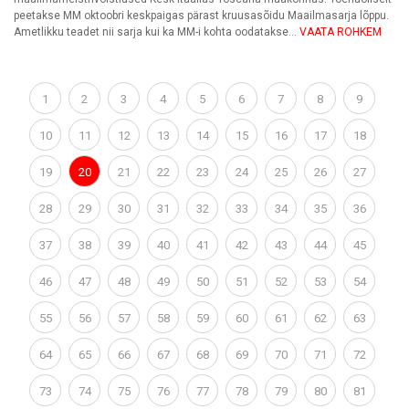
peetakse MM oktoobri keskpaigas pärast kruusasõidu Maailmasarja lõppu.
Ametlikku teadet nii sarja kui ka MM-i kohta oodatakse...
VAATA ROHKEM
1
2
3
4
5
6
7
8
9
10
11
12
13
14
15
16
17
18
19
20
21
22
23
24
25
26
27
28
29
30
31
32
33
34
35
36
37
38
39
40
41
42
43
44
45
46
47
48
49
50
51
52
53
54
55
56
57
58
59
60
61
62
63
64
65
66
67
68
69
70
71
72
73
74
75
76
77
78
79
80
81