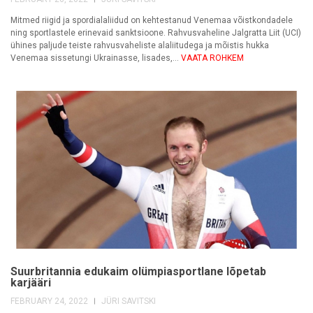
Mitmed riigid ja spordialaliidud on kehtestanud Venemaa võistkondadele
ning sportlastele erinevaid sanktsioone. Rahvusvaheline Jalgratta Liit (UCI)
ühines paljude teiste rahvusvaheliste alaliitudega ja mõistis hukka
Venemaa sissetungi Ukrainasse, lisades,...
VAATA ROHKEM
Suurbritannia edukaim olümpiasportlane lõpetab
karjääri
FEBRUARY 24, 2022
JÜRI SAVITSKI