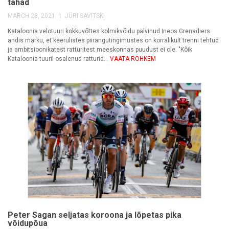
tahad
MARCH 28, 2021
JÜRI SAVITSKI
Kataloonia velotuuri kokkuvõttes kolmikvõidu pälvinud Ineos Grenadiers
andis märku, et keerulistes piirangutingimustes on korralikult trenni tehtud
ja ambitsioonikatest ratturitest meeskonnas puudust ei ole. "Kõik
Kataloonia tuuril osalenud ratturid...
VAATA ROHKEM
Peter Sagan seljatas koroona ja lõpetas pika
võidupõua