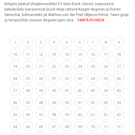
Belgias peetud ühepäevasõidul E3 Saxo Bank Classic saavutasid
kaksikvõidu Deceuninck-Quick Stepi ratturid Kasper Asgreen ja Florian
Senechal, kolmandaks jäi Mathieu van der Poel (Alpecin-Fenix). Taani grupi-
ja temposõidu meister Asgreen pani oma...
VAATA ROHKEM
1
2
3
4
5
6
7
8
9
10
11
12
13
14
15
16
17
18
19
20
21
22
23
24
25
26
27
28
29
30
31
32
33
34
35
36
37
38
39
40
41
42
43
44
45
46
47
48
49
50
51
52
53
54
55
56
57
58
59
60
61
62
63
64
65
66
67
68
69
70
71
72