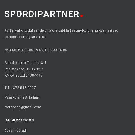
SPORDIPARTNER
Parim valik toidulisandeid, jalgrattaid ja lisatarvikuid ning kvaliteetsed
remonttööd jalgratastele.
Avatud: E-R 11:00-19:00, L 11:00-15:00
Spordipartner Trading OÜ
Registrikood: 11967828
KMKR nr: EE101384492
Tel: +372 516 2207
Pääsküla tn 8, Tallinn
rattapood@gmail.com
INFORMATSIOON
Edasimüüjad