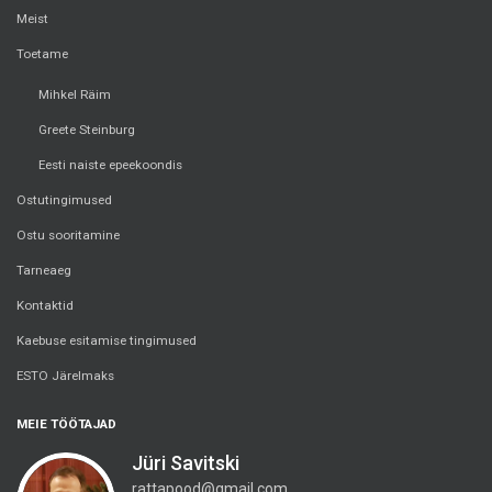
Meist
Toetame
Mihkel Räim
Greete Steinburg
Eesti naiste epeekoondis
Ostutingimused
Ostu sooritamine
Tarneaeg
Kontaktid
Kaebuse esitamise tingimused
ESTO Järelmaks
MEIE TÖÖTAJAD
Jüri Savitski
rattapood@gmail.com