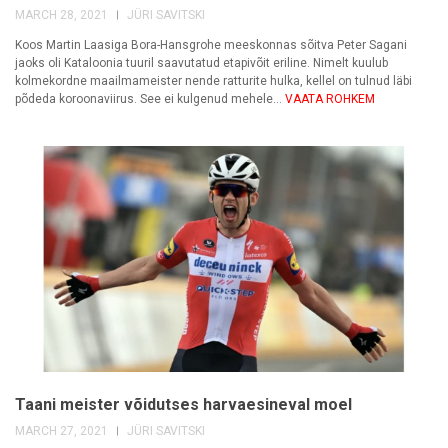
MARCH 28, 2021
JÜRI SAVITSKI
Koos Martin Laasiga Bora-Hansgrohe meeskonnas sõitva Peter Sagani
jaoks oli Kataloonia tuuril saavutatud etapivõit eriline. Nimelt kuulub
kolmekordne maailmameister nende ratturite hulka, kellel on tulnud läbi
põdeda koroonaviirus. See ei kulgenud mehele...
VAATA ROHKEM
Taani meister võidutses harvaesineval moel
MARCH 27, 2021
JÜRI SAVITSKI