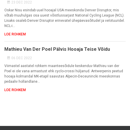
23 DEC 2022
Oskar Nisu esindab uuel hooajal USA meeskonda Denver Disruptor, mis
võtab muuhulgas osa uuest võistlussarjast National Cycling League (NCL).
Lisaks osaleb Denver Disruptor erinevatel ühepäevasõitudel ja velotuuridel.
NCL-i...
LOE ROHKEM
Mathieu Van Der Poel Pälvis Hooaja Teise Võidu
06 DEC 2022
Viimastel aastatel rohkem maanteesõidule keskenduv Mathieu van der
Poel ei ole vana armastust ehk cyclo-crossi hüljanud. Antwerpenis peetud
hooaja kolmandal MK-etapil saavutas Alpecin-Deceunincki meeskonnas
pedaaliv hollandlane...
LOE ROHKEM