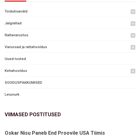
Toidulisandid
add
Jalgrattad
add
Rattavarustus
add
Varuosad ja rattahooldus
add
Uued tooted
Kehahooldus
add
SOODUSPAKKUMISED
Leiunurk
VIIMASED POSTITUSED
Oskar Nisu Paneb End Proovile USA Tiimis