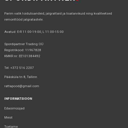
Parim valik toidulisandeid, jalgrattaid ja lisatarvikuid ning kvaliteetsed
remonttööd jalgratastele.
Avatud: E-R 11:00-19:00, L 11:00-15:00
Spordipartner Trading OÜ
Registrikood: 11967828
KMKR nr: EE101384492
Tel: +372 516 2207
Pääsküla tn 8, Tallinn
rattapood@gmail.com
INFORMATSIOON
Edasimüüjad
Meist
Toetame