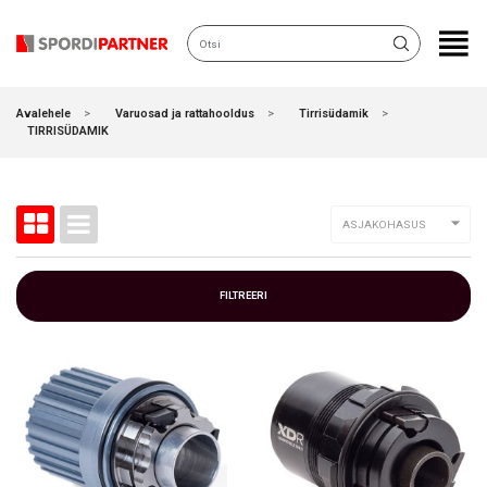
KATEGOORIAD
Avalehele
Varuosad ja rattahooldus
Tirrisüdamik
TIRRISÜDAMIK

ASJAKOHASUS
FILTREERI