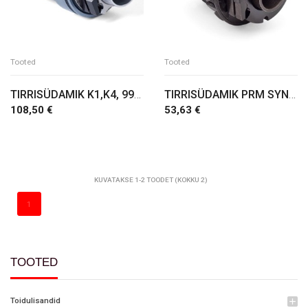
Tooted
Tooted
TIRRISÜDAMIK K1,K4, 999, 988 SH
TIRRISÜDAMIK PRM SYNTESI XDR
108,50 €
53,63 €
LISA OSTUKORVI
LISA OSTUKORVI
KUVATAKSE 1-2 TOODET (KOKKU 2)
1
TOOTED
Toidulisandid
add