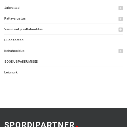
Jalgrattad
add
Rattavarustus
add
Varuosad ja rattahooldus
add
Uued tooted
Kehahooldus
add
SOODUSPAKKUMISED
Leiunurk
SPORDIPARTNER