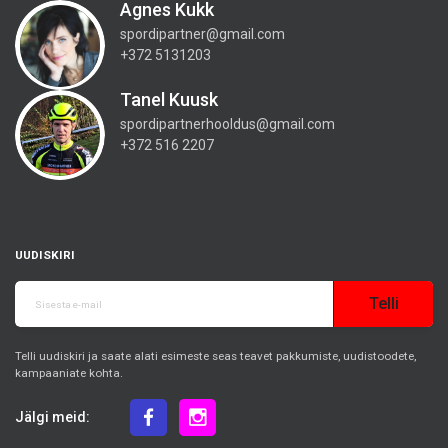
Agnes Kukk
spordipartner@gmail.com
+372 5131203
Tanel Kuusk
spordipartnerhooldus@gmail.com
+372 516 2207
UUDISKIRI
Telli
Telli uudiskiri ja saate alati esimeste seas teavet pakkumiste, uudistoodete,
kampaaniate kohta.
Jälgi meid: