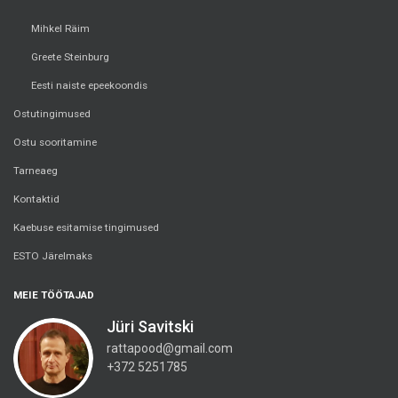
Mihkel Räim
Greete Steinburg
Eesti naiste epeekoondis
Ostutingimused
Ostu sooritamine
Tarneaeg
Kontaktid
Kaebuse esitamise tingimused
ESTO Järelmaks
MEIE TÖÖTAJAD
Jüri Savitski
rattapood@gmail.com
+372 5251785