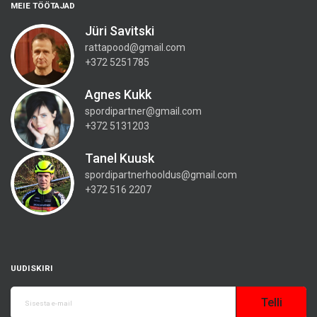
MEIE TÖÖTAJAD
Jüri Savitski
rattapood@gmail.com
+372 5251785
Agnes Kukk
spordipartner@gmail.com
+372 5131203
Tanel Kuusk
spordipartnerhooldus@gmail.com
+372 516 2207
UUDISKIRI
Telli