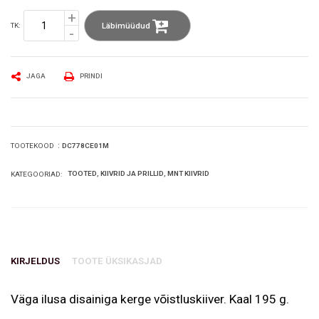
Läbimüüdud
TK:
JAGA
PRINDI
:
DC778CE01M
TOOTEKOOD
TOOTED
KIIVRID JA PRILLID
MNT KIIVRID
KATEGOORIAD:
KIRJELDUS
TOOTE ÜKSIKASJAD
Väga ilusa disainiga kerge võistluskiiver. Kaal 195 g.