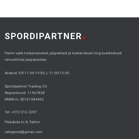
SPORDIPARTNER
Parim valik toidulisandeid, jalgrattaid ja lisatarvikuid ning kvaliteetsed
remonttööd jalgratastele.
Avatud: E-R 11:00-19:00, L 11:00-15:00
Spordipartner Trading OÜ
Registrikood: 11967828
KMKR nr: EE101384492
Tel: +372 516 2207
Pääsküla tn 8, Tallinn
rattapood@gmail.com