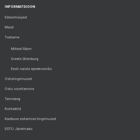
INFORMATSIOON
Edasimüüjad
Meist
Toetame
Mihkel Räim
Greete Steinburg
Eesti naiste epeekoondis
Ostutingimused
Ostu sooritamine
Tarneaeg
Kontaktid
Kaebuse esitamise tingimused
ESTO Järelmaks