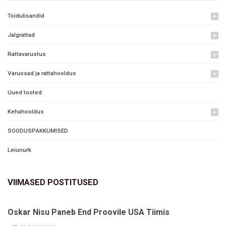
Toidulisandid
add
Jalgrattad
add
Rattavarustus
add
Varuosad ja rattahooldus
add
Uued tooted
Kehahooldus
add
SOODUSPAKKUMISED
Leiunurk
VIIMASED POSTITUSED
Oskar Nisu Paneb End Proovile USA Tiimis