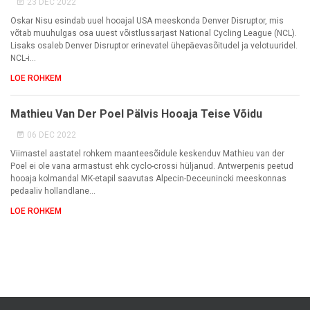
23 DEC 2022
Oskar Nisu esindab uuel hooajal USA meeskonda Denver Disruptor, mis
võtab muuhulgas osa uuest võistlussarjast National Cycling League (NCL).
Lisaks osaleb Denver Disruptor erinevatel ühepäevasõitudel ja velotuuridel.
NCL-i...
LOE ROHKEM
Mathieu Van Der Poel Pälvis Hooaja Teise Võidu
06 DEC 2022
Viimastel aastatel rohkem maanteesõidule keskenduv Mathieu van der
Poel ei ole vana armastust ehk cyclo-crossi hüljanud. Antwerpenis peetud
hooaja kolmandal MK-etapil saavutas Alpecin-Deceunincki meeskonnas
pedaaliv hollandlane...
LOE ROHKEM