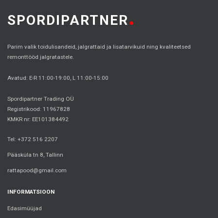
SPORDIPARTNER
Parim valik toidulisandeid, jalgrattaid ja lisatarvikuid ning kvaliteetsed
remonttööd jalgratastele.
Avatud: E-R 11:00-19:00, L 11:00-15:00
Spordipartner Trading OÜ
Registrikood: 11967828
KMKR nr: EE101384492
Tel: +372 516 2207
Pääsküla tn 8, Tallinn
rattapood@gmail.com
INFORMATSIOON
Edasimüüjad