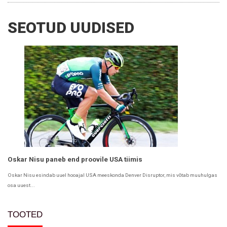
SEOTUD UUDISED
Oskar Nisu paneb end proovile USA tiimis
Ma
Oskar Nisu esindab uuel hooajal USA meeskonda Denver Disruptor, mis võtab muuhulgas
osa uuest...
TOOTED