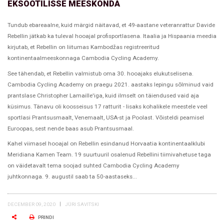
EKSOOTILISSE MEESKONDA
Tundub ebareaalne, kuid märgid näitavad, et 49-aastane veteranrattur Davide
Rebellin jätkab ka tuleval hooajal profisportlasena. Itaalia ja Hispaania meedia
kirjutab, et Rebellin on liitumas Kambodžas registreeritud
kontinentaalmeeskonnaga Cambodia Cycling Academy.
See tähendab, et Rebellin valmistub oma 30. hooajaks elukutselisena.
Cambodia Cycling Academy on praegu 2021. aastaks lepingu sõlminud vaid
prantslase Christopher Lamaille'iga, kuid ilmselt on täiendused vaid aja
küsimus. Tänavu oli koosseisus 17 ratturit - lisaks kohalikele meestele veel
sportlasi Prantsusmaalt, Venemaalt, USA-st ja Poolast. Võisteldi peamisel
Euroopas, sest nende baas asub Prantsusmaal.
Kahel viimasel hooajal on Rebellin esindanud Horvaatia kontinentaalklubi
Meridiana Kamen Team. 19 suurtuuril osalenud Rebellini tiimivahetuse taga
on väidetavalt tema soojad suhted Cambodia Cycling Academy
juhtkonnaga. 9. augustil saab ta 50-aastaseks...
DECEMBER 09, 2020
JÜRI SAVITSKI
PRINDI