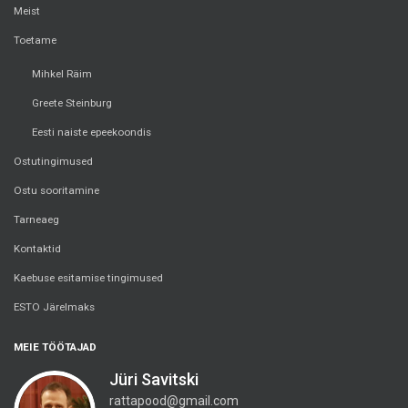
Meist
Toetame
Mihkel Räim
Greete Steinburg
Eesti naiste epeekoondis
Ostutingimused
Ostu sooritamine
Tarneaeg
Kontaktid
Kaebuse esitamise tingimused
ESTO Järelmaks
MEIE TÖÖTAJAD
Jüri Savitski
rattapood@gmail.com