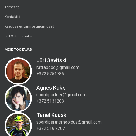
Tarneaeg
Kontaktid
Kaebuse esitamise tingimused
ESTO Järelmaks
MEIE TÖÖTAJAD
Jüri Savitski
rattapood@gmail.com
+372 5251785
Agnes Kukk
spordipartner@gmail.com
+372 5131203
Tanel Kuusk
spordipartnerhooldus@gmail.com
+372 516 2207