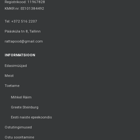
Registrikood: 11967828
KMKR nr: EE101384492
Tel: +372 516 2207
Pääsküla tn 8, Tallinn
rattapood@gmail.com
INFORMATSIOON
Edasimüüjad
Meist
Toetame
Mihkel Räim
Greete Steinburg
Eesti naiste epeekoondis
Ostutingimused
Ostu sooritamine