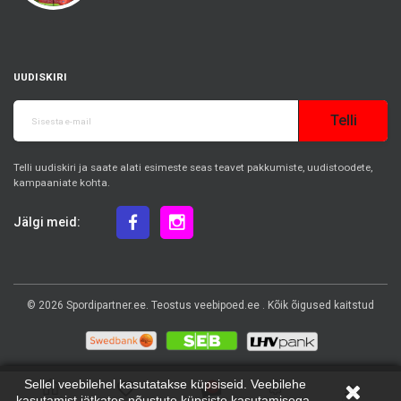
UUDISKIRI
Telli
Telli uudiskiri ja saate alati esimeste seas teavet pakkumiste, uudistoodete,
kampaaniate kohta.
Jälgi meid:
© 2026
Spordipartner.ee
. Teostus
veebipoed.ee
. Kõik õigused kaitstud
Sellel veebilehel kasutatakse küpsiseid. Veebilehe
0
kasutamist jätkates nõustute küpsiste kasutamisega.