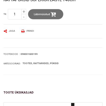
Läbimüüdud
TK:
JAGA
PRINDI
:
098001600199
TOOTEKOOD
TOOTED
RATTARIIDED
PÜKSID
KATEGOORIAD:
TOOTE ÜKSIKASJAD